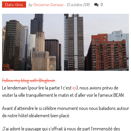
Etats-Unis
0
by
Parisienne Overseas
-
13 octobre 2015
Follow my blog with Bloglovin
Le lendemain (pour lire la partie 1 c’est
ici
), nous avions prévu de
visiter la ville tranquillement le matin et d’aller voir le fameux BEAN.
Avant d’atteindre le si célèbre monument nous nous baladons autour
de notre hôtel idéalement bien placé.
J’ai adoré le paysage qui s’offrait à nous de part l’immensité des