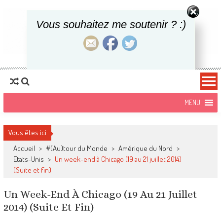
Vous souhaitez me soutenir ? :)
Une Parisienne
Blog Voyages, food et lifestyle
Overseas
Vous êtes ici
Accueil
>
#(Au)tour du Monde
>
Amérique du Nord
>
Etats-Unis
>
Un week-end à Chicago (19 au 21 juillet 2014)
(Suite et fin)
Un Week-End À Chicago (19 Au 21 Juillet
2014) (Suite Et Fin)