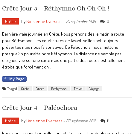
Crête Jour 5 – Réthymno Oh Oh Oh !
Grèce
by
Parisienne Overseas
-
0
24 septembre 2015
Dernière vraie journée en Crête. Nous prenons dès le matin la route
pour Réthymnon. Les courbatures de l’avant-veille sont toujours
présentes mais nous faisons avec. De Paléochora, nous mettons
presque 2h pour atteindre Réthymnon. La distance ne semble pas
éloignée vue sur une carte mais une partie des routes est tellement
étroite que forcément on…
Tagged
Crete
Grece
Rethymno
Travel
Voyage
Crête Jour 4 – Paléochora
Grèce
by
Parisienne Overseas
-
0
22 septembre 2015
Nous nous levons tranquillement et là patatrac. Les douleurs de la veille