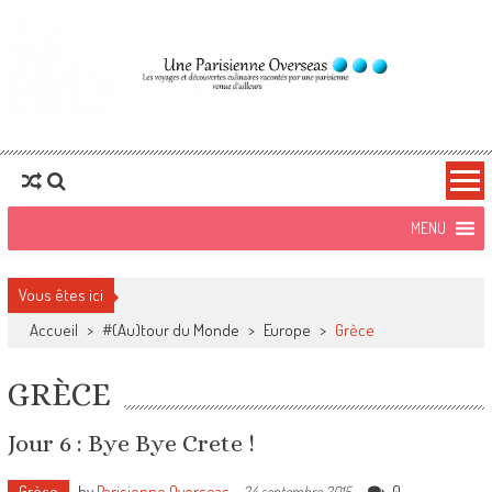
Une Parisienne
Blog Voyages, food et lifestyle
Overseas
Vous êtes ici
Accueil
>
#(Au)tour du Monde
>
Europe
>
Grèce
GRÈCE
Jour 6 : Bye Bye Crete !
Grèce
by
Parisienne Overseas
-
0
24 septembre 2015