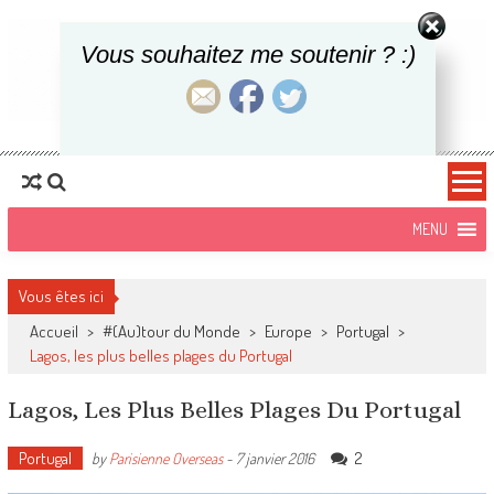
Vous souhaitez me soutenir ? :)
Une Parisienne
Blog Voyages, food et lifestyle
Overseas
Vous êtes ici
Accueil
>
#(Au)tour du Monde
>
Europe
>
Portugal
>
Lagos, les plus belles plages du Portugal
Lagos, Les Plus Belles Plages Du Portugal
Portugal
2
by
Parisienne Overseas
-
7 janvier 2016