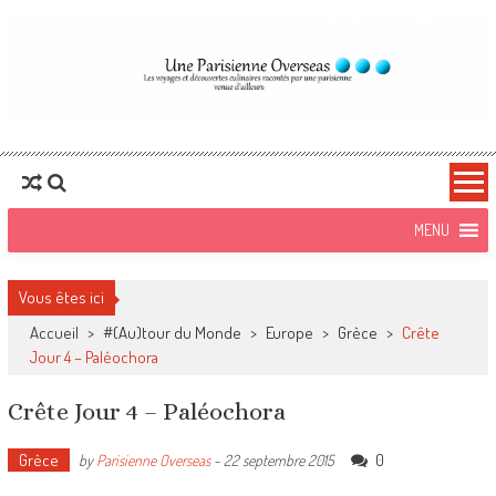
Une Parisienne
Blog Voyages, food et lifestyle
Overseas
Vous êtes ici
Accueil
>
#(Au)tour du Monde
>
Europe
>
Grèce
>
Crête
Jour 4 – Paléochora
Crête Jour 4 – Paléochora
Grèce
0
by
Parisienne Overseas
-
22 septembre 2015