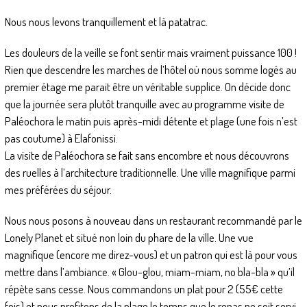
Nous nous levons tranquillement et là patatrac.
Les douleurs de la veille se font sentir mais vraiment puissance 100 !
Rien que descendre les marches de l’hôtel où nous somme logés au
premier étage me parait être un véritable supplice. On décide donc
que la journée sera plutôt tranquille avec au programme visite de
Paléochora le matin puis après-midi détente et plage (une fois n’est
pas coutume) à Elafonissi.
La visite de Paléochora se fait sans encombre et nous découvrons
des ruelles à l’architecture traditionnelle. Une ville magnifique parmi
mes préférées du séjour.
Nous nous posons à nouveau dans un restaurant recommandé par le
Lonely Planet et situé non loin du phare de la ville. Une vue
magnifique (encore me direz-vous) et un patron qui est là pour vous
mettre dans l’ambiance. « Glou-glou, miam-miam, no bla-bla » qu’il
répète sans cesse. Nous commandons un plat pour 2 (55€ cette
fois) et nous profitons de la plage le temps que le repas ne soit servi.