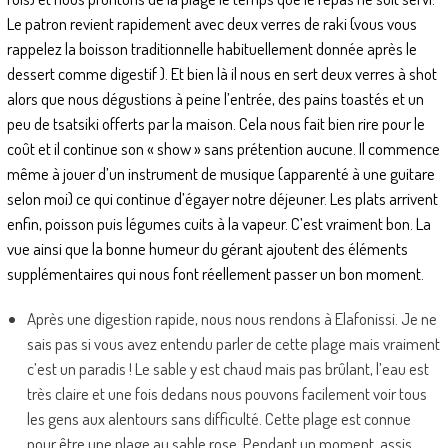
Le patron revient rapidement avec deux verres de raki (vous vous
rappelez la boisson traditionnelle habituellement donnée après le
dessert comme digestif ). Et bien là il nous en sert deux verres à shot
alors que nous dégustions à peine l’entrée, des pains toastés et un
peu de tsatsiki offerts par la maison. Cela nous fait bien rire pour le
coût et il continue son « show » sans prétention aucune. Il commence
même à jouer d’un instrument de musique (apparenté à une guitare
selon moi) ce qui continue d’égayer notre déjeuner. Les plats arrivent
enfin, poisson puis légumes cuits à la vapeur. C’est vraiment bon. La
vue ainsi que la bonne humeur du gérant ajoutent des éléments
supplémentaires qui nous font réellement passer un bon moment.
Après une digestion rapide, nous nous rendons à Elafonissi. Je ne
sais pas si vous avez entendu parler de cette plage mais vraiment
c’est un paradis ! Le sable y est chaud mais pas brûlant, l’eau est
très claire et une fois dedans nous pouvons facilement voir tous
les gens aux alentours sans difficulté. Cette plage est connue
pour être une plage au sable rose. Pendant un moment, assis