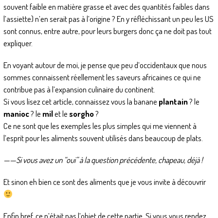
souvent faible en matière grasse et avec des quantités faibles dans
l’assiette) n’en serait pas à l’origine ? En y réfléchissant un peu les US
sont connus, entre autre, pour leurs burgers donc ça ne doit pas tout
expliquer.
En voyant autour de moi, je pense que peu d’occidentaux que nous
sommes connaissent réellement les saveurs africaines ce qui ne
contribue pas à l’expansion culinaire du continent.
Si vous lisez cet article, connaissez vous la banane
plantain
? le
manioc
? le
mil
et le
sorgho
?
Ce ne sont que les exemples les plus simples qui me viennent à
l’esprit pour les aliments souvent utilisés dans beaucoup de plats.
——Si vous avez un “oui” à la question précédente, chapeau, déjà !
Et sinon eh bien ce sont des aliments que je vous invite à découvrir
Enfin bref, ce n’était pas l’objet de cette partie. Si vous vous rendez