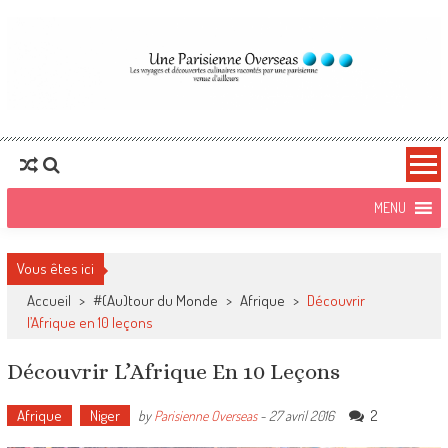
Une Parisienne
Blog Voyages, food et lifestyle
Overseas
Vous êtes ici
Accueil
>
#(Au)tour du Monde
>
Afrique
>
Découvrir
l’Afrique en 10 leçons
Découvrir L’Afrique En 10 Leçons
Afrique
Niger
2
by
Parisienne Overseas
-
27 avril 2016