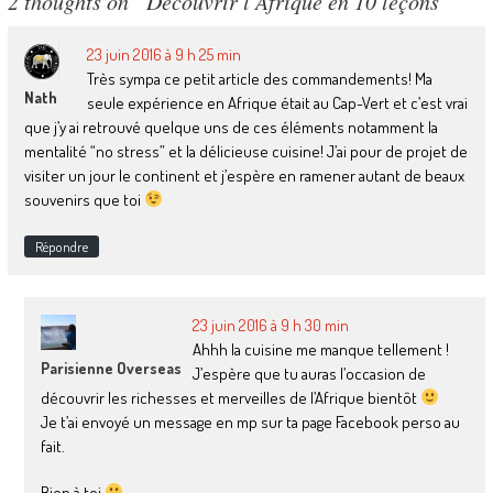
2 thoughts on “
Découvrir l’Afrique en 10 leçons
”
23 juin 2016 à 9 h 25 min
Très sympa ce petit article des commandements! Ma
Nath
seule expérience en Afrique était au Cap-Vert et c’est vrai
que j’y ai retrouvé quelque uns de ces éléments notamment la
mentalité “no stress” et la délicieuse cuisine! J’ai pour de projet de
visiter un jour le continent et j’espère en ramener autant de beaux
souvenirs que toi
Répondre
23 juin 2016 à 9 h 30 min
Ahhh la cuisine me manque tellement !
Parisienne Overseas
J’espère que tu auras l’occasion de
découvrir les richesses et merveilles de l’Afrique bientôt
Je t’ai envoyé un message en mp sur ta page Facebook perso au
fait.
Bien à toi