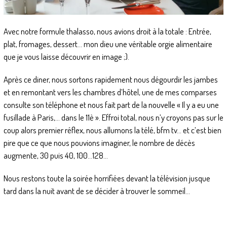
Avec notre formule thalasso, nous avions droit à la totale : Entrée,
plat, fromages, dessert… mon dieu une véritable orgie alimentaire
que je vous laisse découvrir en image ;).
Après ce diner, nous sortons rapidement nous dégourdir les jambes
et en remontant vers les chambres d’hôtel, une de mes comparses
consulte son téléphone et nous fait part de la nouvelle « Il y a eu une
fusillade à Paris,… dans le 11è ». Effroi total, nous n’y croyons pas sur le
coup alors premier réflex, nous allumons la télé, bfm tv… et c’est bien
pire que ce que nous pouvions imaginer, le nombre de décès
augmente, 30 puis 40, 100…128…
Nous restons toute la soirée horrifiées devant la télévision jusque
tard dans la nuit avant de se décider à trouver le sommeil…