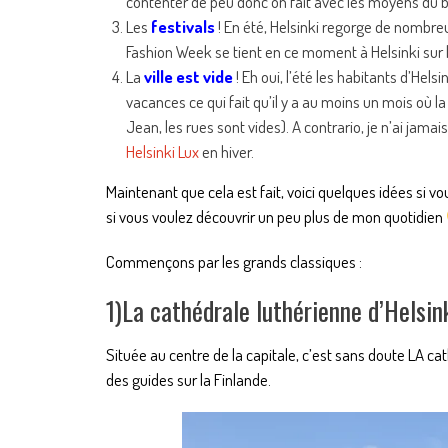
contenter de peu donc on fait avec les moyens du 
Les
festivals
! En été, Helsinki regorge de nombreux
Fashion Week se tient en ce moment à Helsinki sur l
La
ville est vide
! Eh oui, l’été les habitants d’Hel
vacances ce qui fait qu’il y a au moins un mois où 
Jean, les rues sont vides). A contrario, je n’ai jam
Helsinki Lux
en hiver.
Maintenant que cela est fait, voici quelques idées si v
si vous voulez découvrir un peu plus de mon quotidien
Commençons par les grands classiques :
1)La cathédrale luthérienne d’Helsin
Située au centre de la capitale, c’est sans doute LA c
des guides sur la Finlande.