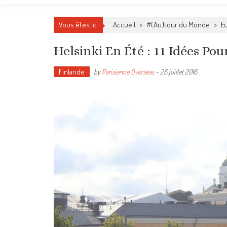
Vous êtes ici
Accueil
>
#(Au)tour du Monde
>
E
Helsinki En Été : 11 Idées Po
Finlande
by
Parisienne Overseas
-
26 juillet 2016