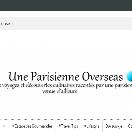
i vaut le détour
verseas
#Escapades Gourmandes
#Travel Tips
#Lifestyle
Qui suis-je
Co