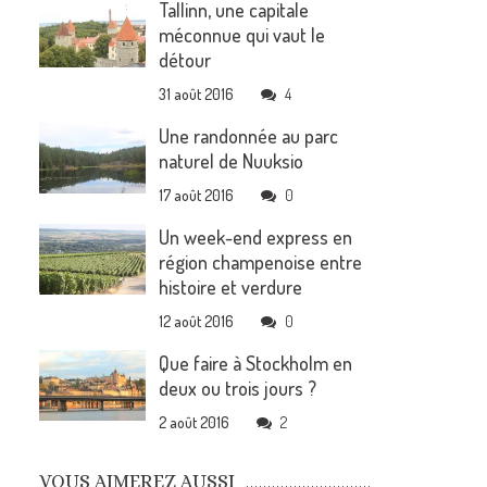
Tallinn, une capitale
méconnue qui vaut le
détour
31 août 2016
4
Une randonnée au parc
naturel de Nuuksio
17 août 2016
0
Un week-end express en
région champenoise entre
histoire et verdure
12 août 2016
0
Que faire à Stockholm en
u
deux ou trois jours ?
2 août 2016
2
VOUS AIMEREZ AUSSI