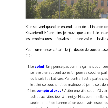
Bien souvent quand on entend parler de la Finlande c’e
Rovaniemi). Néanmoins, je trouve que la capitale finl
les températures adéquates pour une visite de la ville 
Pour commencer cet article, j’ai décidé de vous dresser 
été :
Le
soleil
! On y pense pas comme ça mais pour ceux 
se lève bien souvent après 8h pour se coucher parf
où le soleil se fait rare. Par contre, l’autre partie 
le soleil se coucher et de matinée où je me suis dem
Les
températures
! Visiter une ville sous -20 v
autres activités liées à la neige. Mais personnellemen
seul moment de l’année où on peut avoir l’espoir q