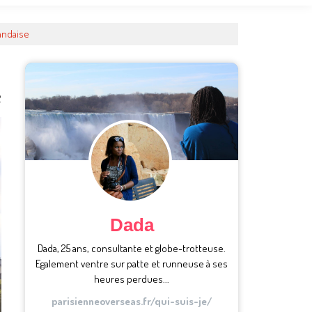
landaise
2
Dada
Dada, 25 ans, consultante et globe-trotteuse.
Egalement ventre sur patte et runneuse à ses
heures perdues...
parisienneoverseas.fr/qui-suis-je/