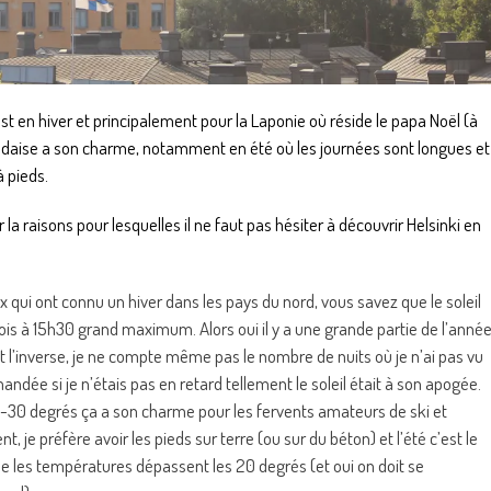
st en hiver et principalement pour la Laponie où réside le papa Noël (à
andaise a son charme, notamment en été où les journées sont longues et
à pieds.
la raisons pour lesquelles il ne faut pas hésiter à découvrir Helsinki en
qui ont connu un hiver dans les pays du nord, vous savez que le soleil
ois à 15h30 grand maximum. Alors oui il y a une grande partie de l’anné
c’est l’inverse, je ne compte même pas le nombre de nuits où je n’ai pas vu
andée si je n’étais pas en retard tellement le soleil était à son apogée.
oir -30 degrés ça a son charme pour les fervents amateurs de ski et
t, je préfère avoir les pieds sur terre (ou sur du béton) et l’été c’est le
ue les températures dépassent les 20 degrés (et oui on doit se