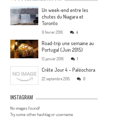
Un week-end entre les
chutes du Niagara et
Toronto
9 février 2016
4
Road-trip une semaine au
Portugal (Juin 2015)
13 janvier 2016
1
Crête Jour 4 – Paléochora
22 septembre 2015
0
INSTAGRAM
No images found!
Try some other hashtag or username